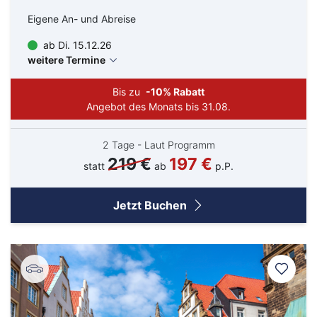
Eigene An- und Abreise
ab Di. 15.12.26
weitere Termine
Bis zu
-10% Rabatt
Angebot des Monats bis 31.08.
2 Tage - Laut Programm
219 €
197 €
statt
ab
p.P.
Jetzt Buchen