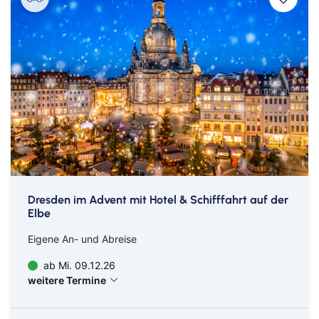
Bus
Meer & See
Eigenanreise
Musicalreisen in Deutschland
Flug
Schiff
Nord- & Ostsee
Reisemagazin
Abreiseort
Städtereisen
Bahn
Bus
Aachen
Dresden im Advent mit Hotel & Schifffahrt auf der
Elbe
Amberg
Eigene An- und Abreise
Bamberg
ab Mi. 09.12.26
Bayern
weitere Termine
Bayreuth