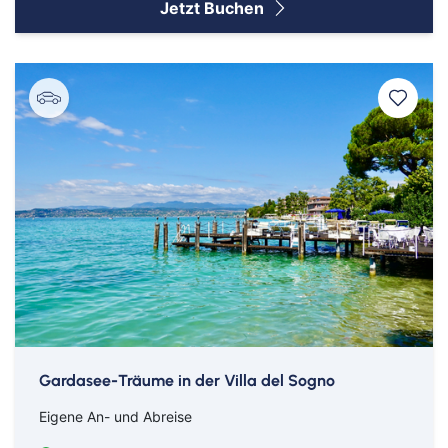
Jetzt Buchen
Bahn
Bus
Gardasee-Träume in der Villa del Sogno
Aachen
Amberg
Eigene An- und Abreise
Bamberg
Bayern
Bayreuth
Berlin