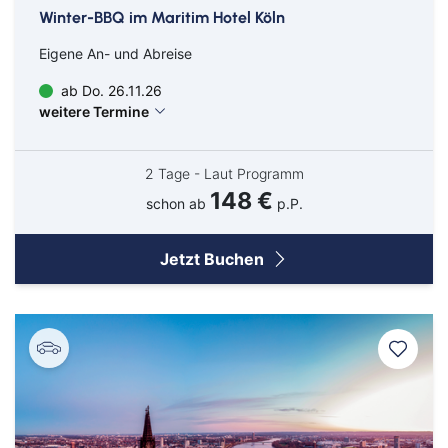
Winter-BBQ im Maritim Hotel Köln
Ganderkesee
Eigene An- und Abreise
Geldern
ab Do. 26.11.26
Goch
weitere Termine
Hamm
2 Tage - Laut Programm
Haßfurt
148 €
schon ab
p.P.
Hausen
Herbolzheim
Jetzt Buchen
Hof
Ingolstadt
Jülich
Kassel
Kirchzarten