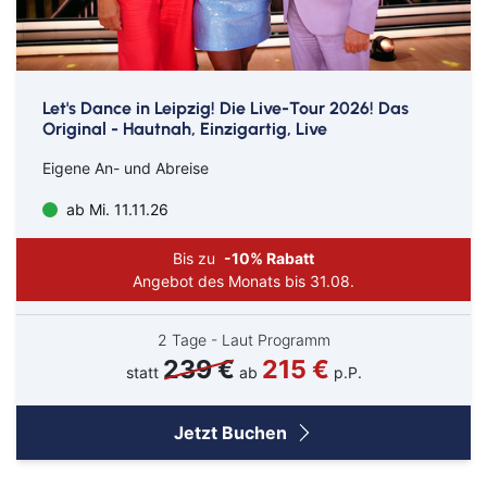
Nürnberg
Osnabrück
Osterholz-Scharmbeck
Regensburg
Remscheid
Saarbrücken
Saarlouis
Schwandorf
Let's Dance in Leipzig! Die Live-Tour 2026! Das
Schweich
Schweinfurt
Original - Hautnah, Einzigartig, Live
Schweitenkirchen
Senftenberg
Siegenburg
Soest
Eigene An- und Abreise
Solingen
Spremberg
ab Mi. 11.11.26
Suhl
Titisee-Neustadt
Trier
Weiden
Bis zu
-10% Rabatt
Werneck
Wetzlar
Angebot des Monats bis 31.08.
Wiesbaden
Wittlich
Suchen & Buchen
2 Tage - Laut Programm
Flug
239 €
215 €
statt
ab
p.P.
Ab Amsterdam
Ab Basel
Ab Berlin
Ab Bremen
Jetzt Buchen
Bahn
Ab Düsseldorf
Ab Frankfurt
Bus
Ab Hamburg
Ab Hannover