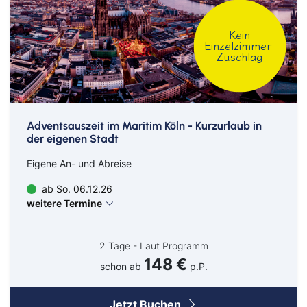
Kleve
Kein
Köln
Einzelzimmer-
Zuschlag
Leverkusen
Lingen
Lörrach
Adventsauszeit im Maritim Köln - Kurzurlaub in
Lüneburg
der eigenen Stadt
Mainz
Eigene An- und Abreise
Meppen
ab So. 06.12.26
weitere Termine
Minden
Müllheim
2 Tage - Laut Programm
Nabburg
148 €
schon ab
p.P.
Neuenburg am Rhein
Jetzt Buchen