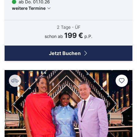
ab Do. 01.10.26
Bitburg
Bocholt
weitere Termine
Borken
Bremerhaven
Bremervörde
Burgpreppach
2 Tage - ÜF
Coburg
Cottbus
199 €
Darmstadt
Delmenhorst
schon ab
p.P.
Düren
Freiburg
Ganderkesee
Geldern
Jetzt Buchen
Goch
Hamm
Haßfurt
Hausen
Herbolzheim
Hof
Ingolstadt
Jülich
Kassel
Kirchzarten
Kleve
Köln
Leverkusen
Lingen
Lörrach
Lüneburg
Mainz
Meppen
Minden
Müllheim
Nabburg
Neuenburg am Rhein