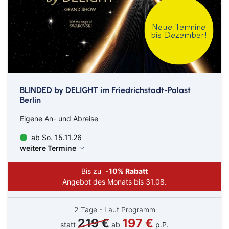
Neue Termine
bis Dezember!
BLINDED by DELIGHT im Friedrichstadt-Palast
Berlin
Eigene An- und Abreise
ab So. 15.11.26
weitere Termine
Bis zu
-10% Rabatt
Angebot des Monats bis 31.08.
2 Tage - Laut Programm
219 €
197 €
statt
ab
p.P.