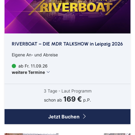
Ab Amsterdam
Ab Basel
Ab Berlin
Ab Bremen
RIVERBOAT – DIE MDR TALKSHOW in Leipzig 2026
Ab Düsseldorf
Eigene An- und Abreise
Ab Frankfurt
Ab Hamburg
ab Fr. 11.09.26
weitere Termine
Ab Hannover
Ab Köln/Bonn
3 Tage - Laut Programm
169 €
Ab München
schon ab
p.P.
Ab Münster/Osnabrück
Jetzt Buchen
Ab Nürnberg
Ab Stuttgart