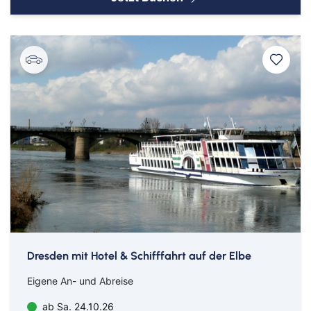
Nürnberg
Osnabrück
Osterholz-Scharmbeck
Regensburg
Remscheid
Saarbrücken
Saarlouis
Schwandorf
Schweich
Schweinfurt
Schweitenkirchen
Dresden mit Hotel & Schifffahrt auf der Elbe
Senftenberg
Eigene An- und Abreise
Siegenburg
ab Sa. 24.10.26