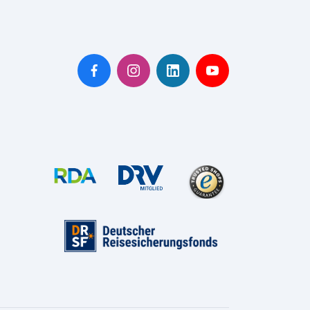
nz
pen
den
heim
burg
enburg am Rhein
nberg
abrück
erholz-Scharmbeck
ensburg
scheid
rbrücken
louis
wandorf
weich
einfurt