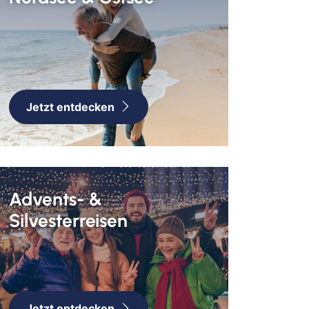
euth
n
urg
olt
ken
Jetzt entdecken
merhaven
mervörde
gpreppach
urg
tbus
Advents- &
mstadt
Silvesterreisen
menhorst
en
burg
derkesee
ern
Jetzt entdecken