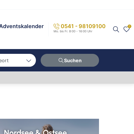
Adventskalender
0541 - 98109100
0
Mo. bis Fr. 8:00 - 16:00 Uhr
eort
Suchen
n
hen
erg
berg
ern
Nordsee & Ostsee