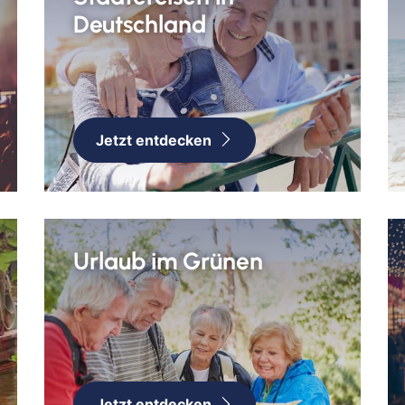
Bayr
Deutschland
Berli
Bitb
Boch
Bor
Jetzt entdecken
Bre
Bre
Bur
Cob
Cot
Urlaub im Grünen
Dar
Del
Dür
Frei
Gan
Geld
Jetzt entdecken