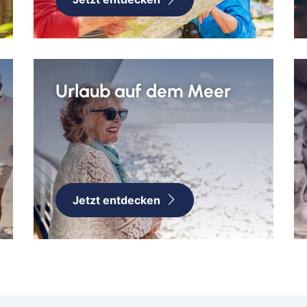
Goc
Ha
Haßf
Hau
Urlaub auf dem Meer
Her
Hof
Ingo
Jüli
Kass
Kirc
Jetzt entdecken
Klev
Köln
Lev
Ling
Lörr
Lün