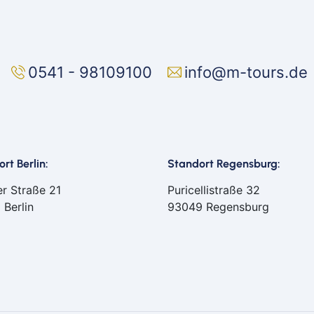
Mai
Mep
Min
0541 - 98109100
info@m-tours.de
Müll
Nab
Neu
Nür
Osn
rt Berlin:
Standort Regensburg:
Ost
Reg
er Straße 21
Puricellistraße 32
 Berlin
93049 Regensburg
Rem
Saa
Saar
Sch
Sch
Schw