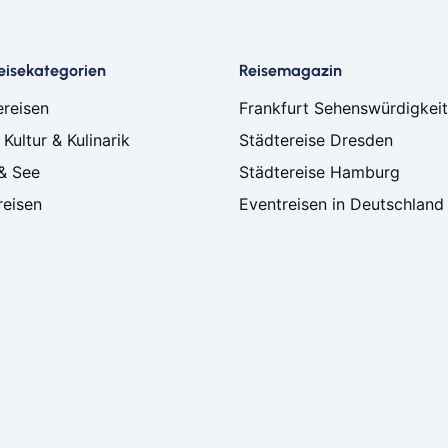
Schw
Senf
eisekategorien
Reisemagazin
Sie
Soe
ereisen
Frankfurt Sehenswürdigkei
Soli
 Kultur & Kulinarik
Städtereise Dresden
Spr
& See
Städtereise Hamburg
Suhl
reisen
Eventreisen in Deutschland
Titi
Trier
Wei
Wer
Wetz
Wie
Witt
Flug