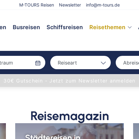
M-TOURS Reisen
Newsletter
info@m-tours.de
sen
Busreisen
Schiffsreisen
Reisethemen
Reiseart
Abreis
Bah
Bahn
30€ Gutschein - Jetzt zum Newsletter anmelden
Bus
Bus
Eigenanreise
Flug
Aac
Reisemagazin
Schiff
Amb
Bam
Bay
Städtereisen in