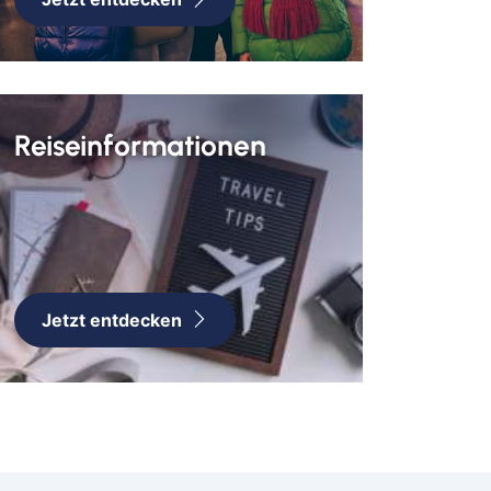
h
mm
urt
sen
Reiseinformationen
bolzheim
lstadt
ch
el
hzarten
Jetzt entdecken
e
erkusen
en
ach
eburg