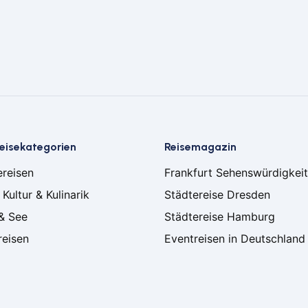
Schw
Senf
Sie
Soe
Soli
Spr
Suhl
Titi
eisekategorien
Reisemagazin
Trier
ereisen
Frankfurt Sehenswürdigkei
Wei
 Kultur & Kulinarik
Städtereise Dresden
Wer
& See
Städtereise Hamburg
Wetz
reisen
Eventreisen in Deutschland
Wie
Witt
Flug