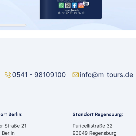
Mai
Mep
Min
Müll
Nab
Neu
Nür
Osn
Ost
0541 - 98109100
info@m-tours.de
Reg
Rem
Saa
Saar
rt Berlin:
Standort Regensburg:
Sch
Sch
er Straße 21
Puricellistraße 32
Schw
 Berlin
93049 Regensburg