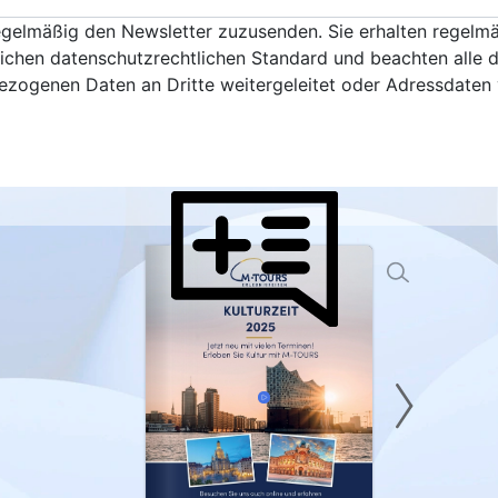
Goc
regelmäßig den Newsletter zuzusenden. Sie erhalten regelm
Ha
chen datenschutzrechtlichen Standard und beachten alle d
Haßf
ogenen Daten an Dritte weitergeleitet oder Adressdaten 
Hau
Her
Hof
Ingo
Jüli
Kass
Kirc
Klev
Köln
Lev
Ling
Lörr
Lün