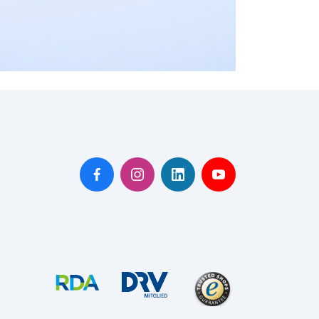
nz
pen
den
heim
burg
enburg am Rhein
nberg
abrück
erholz-Scharmbeck
ensburg
scheid
rbrücken
louis
wandorf
weich
einfurt