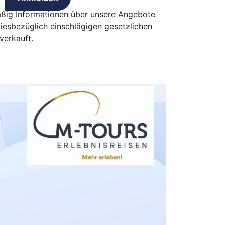
h
äßig Informationen über unsere Angebote
mm
iesbezüglich einschlägigen gesetzlichen
urt
verkauft.
sen
bolzheim
lstadt
ch
el
hzarten
e
erkusen
en
ach
eburg