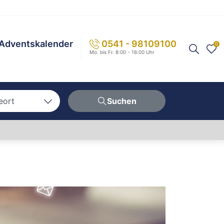
Adventskalender
0541 - 98109100
0
Mo. bis Fr. 8:00 - 16:00 Uhr
eort
Suchen
n
hen
erg
berg
ern