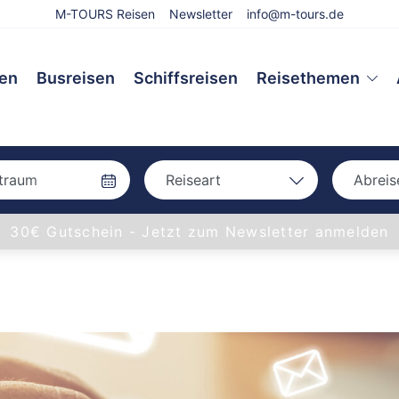
M-TOURS Reisen
Newsletter
info@m-tours.de
sen
Busreisen
Schiffsreisen
Reisethemen
Reiseart
Abreis
Bah
Bahn
30€ Gutschein - Jetzt zum Newsletter anmelden
Bus
Bus
Eigenanreise
Flug
Aac
Schiff
Amb
Bam
Bay