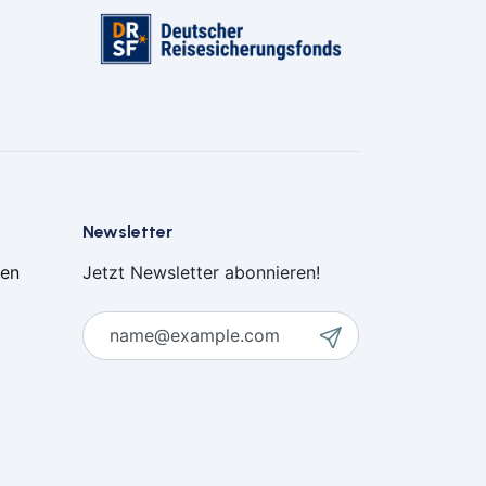
eitenkirchen
tenberg
genburg
st
ngen
emberg
see-Neustadt
Newsletter
ten
Jetzt Newsletter abonnieren!
den
neck
lar
sbaden
lich