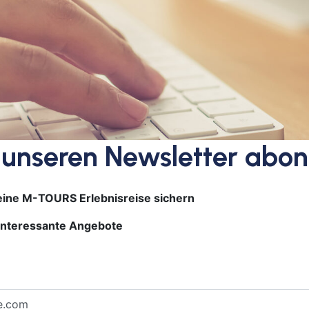
Bayr
Berli
Bitb
Boch
Bor
Bre
Bre
 unseren Newsletter abon
Bur
Cob
Cot
ine M-TOURS Erlebnisreise sichern
Dar
Del
interessante Angebote
Dür
Frei
Gan
Geld