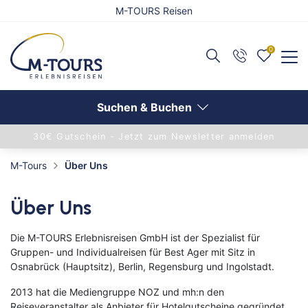
M-TOURS Reisen
0
Zurück
Reisethemen anzeigen
Suchen & Buchen
30€ Gutschein - Jetzt zum Newsletter anmelden
Aktivreisen
M-Tours
Über Uns
Kunst, Kultur & Kulinarik
Über Uns
Europa
Die M-TOURS Erlebnisreisen GmbH ist der Spezialist für
Gruppenreise
Gruppen- und Individualreisen für Best Ager mit Sitz in
Osnabrück (Hauptsitz), Berlin, Regensburg und Ingolstadt.
Italien
2013 hat die Mediengruppe NOZ und mh:n den
Konzertreisen in Deutschland
Reiseveranstalter als Anbieter für Hotelgutscheine gegründet.