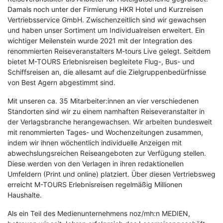
Damals noch unter der Firmierung HKR Hotel und Kurzreisen
Meer & See
Vertriebsservice GmbH. Zwischenzeitlich sind wir gewachsen
und haben unser Sortiment um Individualreisen erweitert. Ein
Musicalreisen in Deutschland
wichtiger Meilenstein wurde 2021 mit der Integration des
renommierten Reiseveranstalters M-tours Live gelegt. Seitdem
Nord- & Ostsee
bietet M-TOURS Erlebnisreisen begleitete Flug-, Bus- und
Schiffsreisen an, die allesamt auf die Zielgruppenbedürfnisse
Reisemagazin
von Best Agern abgestimmt sind.
Mit unseren ca. 35 Mitarbeiter:innen an vier verschiedenen
Städtereisen
Standorten sind wir zu einem namhaften Reiseveranstalter in
der Verlagsbranche herangewachsen. Wir arbeiten bundesweit
mit renommierten Tages- und Wochenzeitungen zusammen,
indem wir ihnen wöchentlich individuelle Anzeigen mit
abwechslungsreichen Reiseangeboten zur Verfügung stellen.
Diese werden von den Verlagen in ihren redaktionellen
Umfeldern (Print und online) platziert. Über diesen Vertriebsweg
erreicht M-TOURS Erlebnisreisen regelmäßig Millionen
Haushalte.
Als ein Teil des Medienunternehmens noz/mh:n MEDIEN,