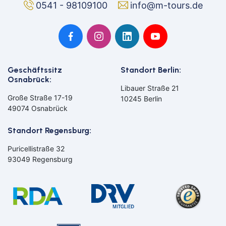
0541 - 98109100
info@m-tours.de
Geschäftssitz
Standort Berlin:
Bahn
Osnabrück:
Libauer Straße 21
Große Straße 17-19
10245 Berlin
49074 Osnabrück
Bus
Standort Regensburg:
Aachen
Amberg
Bamberg
Bayern
Puricellistraße 32
Bayreuth
Berlin
93049 Regensburg
Bitburg
Bocholt
Borken
Bremerhaven
Bremervörde
Burgpreppach
Coburg
Cottbus
Darmstadt
Delmenhorst